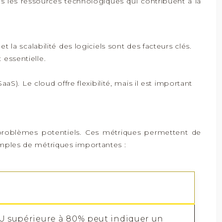
es les ressources technologiques qui contribuent à la
la scalabilité des logiciels sont des facteurs clés.
essentielle.
S). Le cloud offre flexibilité, mais il est important
es problèmes potentiels. Ces métriques permettent de
xemples de métriques importantes :
PU supérieure à 80% peut indiquer un