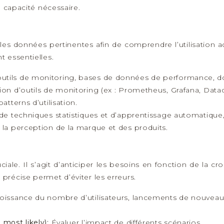
a capacité nécessaire.
 les données pertinentes afin de comprendre l’utilisation a
 essentielles.
outils de monitoring, bases de données de performance, 
ation d’outils de monitoring (ex : Prometheus, Grafana, Data
patterns d’utilisation.
n de techniques statistiques et d’apprentissage automatique
e la perception de la marque et des produits.
iale. Il s’agit d’anticiper les besoins en fonction de la c
récise permet d’éviter les erreurs.
oissance du nombre d’utilisateurs, lancements de nouve
 most likely):
Évaluer l’impact de différents scénarios.