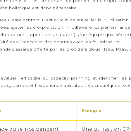
ture matérielle. Il est important de prendre en compte tout
sion holistique est donc nécessaire.
au, data centers. Il est crucial de surveiller leur utilisation.
es, systèmes d’exploitation, middleware. La performance et 
loppement, opérations, support). Une équipe qualifiée est 
lutivité des licences et des contrats avec les fournisseurs.
nde passante offerte par les providers cloud (IaaS, PaaS, Saa
évaluer l’efficacité du capacity planning et identifier l
des systèmes et l’expérience utilisateur. Voici quelques e
n
Exemple
age du temps pendant
Une utilisation C