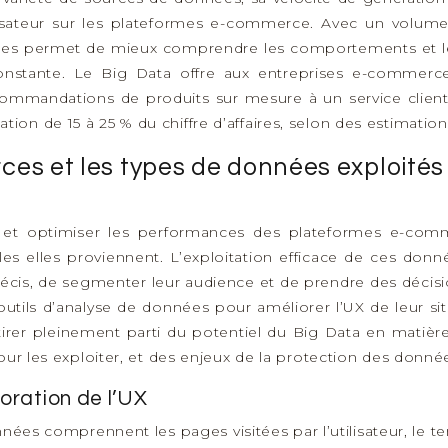
tilisateur sur les plateformes e-commerce. Avec un vol
nnées permet de mieux comprendre les comportements et les 
onstante. Le Big Data offre aux entreprises e-commer
commandations de produits sur mesure à un service client p
on de 15 à 25 % du chiffre d’affaires, selon des estimation
es et les types de données exploités p
ur et optimiser les performances des plateformes e-com
les elles proviennent. L’exploitation efficace de ces do
précis, de segmenter leur audience et de prendre des décisi
utils d’analyse de données pour améliorer l’UX de leur si
tirer pleinement parti du potentiel du Big Data en matièr
our les exploiter, et des enjeux de la protection des donn
oration de l’UX
nées comprennent les pages visitées par l’utilisateur, le t