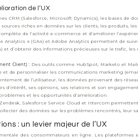
ioration de l’UX
es CRM (Salesforce, Microsoft Dynamics), les bases de do
urces riches en données sur les clients, les produits, les t
plète de l’activité e-commerce et d’améliorer l’expérienc
 Analytics 4 (GA4) et Adobe Analytics permettent de suivre
et d’obtenir des informations précieuses sur le trafic, le
ent Client) :
Des outils comme HubSpot, Marketo et Mailc
le et de personnaliser les communications marketing (email
entement de l’utilisateur, les données provenant des résea
res d’intérêt, ses opinions, ses relations et son engageme
s problèmes et les opportunités d’amélioration.
Zendesk, Salesforce Service Cloud et Intercom permettent de
collecter des données sur les problèmes rencontrés, leur sat
ns : un levier majeur de l’UX
amentale des consommateurs en ligne. Les plateformes e