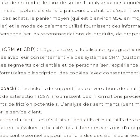
 le taux de rebond et le taux de sortie. L’analyse de ces d
s de friction potentiels dans le parcours d’achat, et d’optim
e des achats, le panier moyen (qui est d’environ 85€ en mo
) et le mode de paiement utilisé fournissent des informat
personnaliser les recommandations de produits, de propose
 (CRM et CDP) :
L’âge, le sexe, la localisation géographiq
collectés avec leur consentement via des systèmes CRM (Cu
es segments de clientèle et de personnaliser l’expérience
formulaires d’inscription, des cookies (avec consentemen
edback) :
Les tickets de support, les conversations de chat
de satisfaction (CSAT) fournissent des informations précie
oints de friction potentiels. L’analyse des sentiments (Sen
r le service client.
érimentation) :
Les résultats quantitatifs et qualitatifs des
tent d’évaluer l’efficacité des différentes versions d’un
nées sont essentielles pour prendre des décisions éclairée