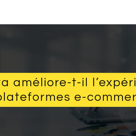
 améliore-t-il l’expéri
 plateformes e-commer