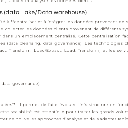
er, stocker et analyser les données clients.
ées (data Lake/Data warehouse)
té à **centraliser et à intégrer les données provenant de
de collecter les données clients provenant de différents s
 dans un emplacement centralisé. Cette centralisation facil
es (data cleansing, data governance). Les technologies clés
act, Transform, Load/Extract, Load, Transform) et les s
, data governance).
négalées**. Il permet de faire évoluer l’infrastructure en 
te scalabilité est essentielle pour traiter les grands volum
enter de nouvelles approches d’analyse et de s’adapter r