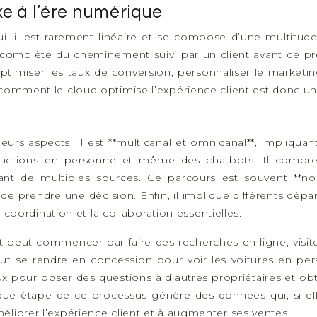
xe à l’ère numérique
i, il est rarement linéaire et se compose d’une multitude
 complète du cheminement suivi par un client avant de pr
ptimiser les taux de conversion, personnaliser le marketing
 comment le cloud optimise l’expérience client est donc un
urs aspects. Il est **multicanal et omnicanal**, impliquan
teractions en personne et même des chatbots. Il comp
t de multiples sources. Ce parcours est souvent **non-li
 de prendre une décision. Enfin, il implique différents dé
a coordination et la collaboration essentielles.
nt peut commencer par faire des recherches en ligne, visit
eut se rendre en concession pour voir les voitures en per
aux pour poser des questions à d’autres propriétaires et ob
Chaque étape de ce processus génère des données qui, si e
éliorer l’expérience client et à augmenter ses ventes.