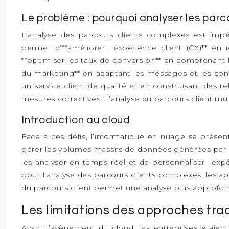
Le problème : pourquoi analyser les parc
L’analyse des parcours clients complexes est impé
permet d’**améliorer l’expérience client (CX)** en
**optimiser les taux de conversion** en comprenant les
du marketing** en adaptant les messages et les conte
un service client de qualité et en construisant des rel
mesures correctives. L’analyse du parcours client mul
Introduction au cloud
Face à ces défis, l’informatique en nuage se présent
gérer les volumes massifs de données générées par l
les analyser en temps réel et de personnaliser l’exp
pour l’analyse des parcours clients complexes, les a
du parcours client permet une analyse plus approfond
Les limitations des approches trad
Avant l’avènement du cloud, les entreprises étaient