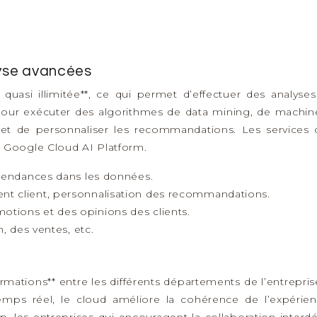
lyse avancées
uasi illimitée**, ce qui permet d’effectuer des analyse
pour exécuter des algorithmes de data mining, de machine le
t de personnaliser les recommandations. Les services cl
 Google Cloud AI Platform.
 tendances dans les données.
nt client, personnalisation des recommandations.
tions et des opinions des clients.
n, des ventes, etc.
formations** entre les différents départements de l’entrepri
s réel, le cloud améliore la cohérence de l’expérience c