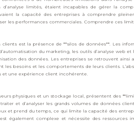
ils d’analyse limités, étaient incapables de gérer la co
ravaient la capacité des entreprises à comprendre plein
miser les performances commerciales. Comprendre ces limite
 clients est la présence de **silos de données**. Les infor
l d’automatisation du marketing, les outils d’analyse web et
rmonisation des données. Les entreprises se retrouvent ainsi
les besoins et les comportements de leurs clients. L’abse
et une expérience client incohérente.
erveurs physiques et un stockage local, présentent des **lim
raiter et d’analyser les grands volumes de données client
teux et prend du temps, ce qui limite la capacité des entr
 est également complexe et nécessite des ressources imp