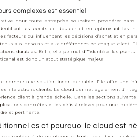
ours complexes est essentiel
rative pour toute entreprise souhaitant prospérer dans l
 identifiant les points de douleur et en optimisant les i
 facteurs qui influencent les décisions d’achat et en personn
nus aux besoins et aux préférences de chaque client. Elle
ations durables. Enfin, elle permet d’**identifier les points
ticanal est donc un atout stratégique majeur.
e comme une solution incontournable. Elle offre une infra
es interactions clients. Le cloud permet également d’intég
érience client à grande échelle. Dans les sections suivant
pplications concrètes et les défis à relever pour une impl
ie et pertinente.
itionnelles et pourquoi le cloud est n
 confrontées à de nombreuses limitations dans l’analyse 