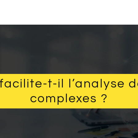
cilite-t-il l’analyse 
complexes ?