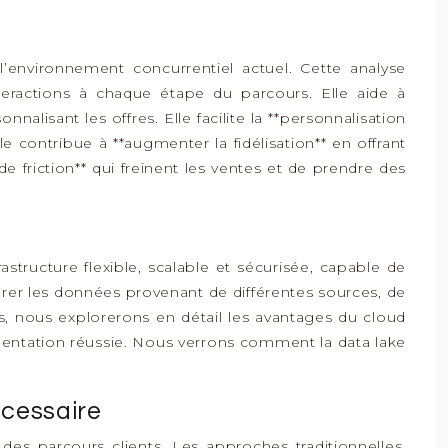
’environnement concurrentiel actuel. Cette analyse
nteractions à chaque étape du parcours. Elle aide à
alisant les offres. Elle facilite la **personnalisation
 contribue à **augmenter la fidélisation** en offrant
 de friction** qui freinent les ventes et de prendre des
structure flexible, scalable et sécurisée, capable de
rer les données provenant de différentes sources, de
es, nous explorerons en détail les avantages du cloud
émentation réussie. Nous verrons comment la data lake
écessaire
des parcours clients. Les approches traditionnelles,