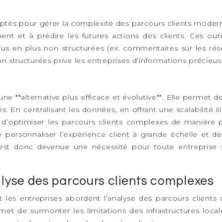
aptés pour gérer la complexité des parcours clients moderne
ent et à prédire les futures actions des clients. Ces o
lus en plus non structurées (ex: commentaires sur les rés
on structurées prive les entreprises d’informations précieus
une **alternative plus efficace et évolutive**. Elle permet 
tés. En centralisant les données, en offrant une scalabilité i
’optimiser les parcours clients complexes de manière plus
e personnaliser l’expérience client à grande échelle et d
st donc devenue une nécessité pour toute entreprise s
alyse des parcours clients complexes
es entreprises abordent l’analyse des parcours clients c
et de surmonter les limitations des infrastructures locale