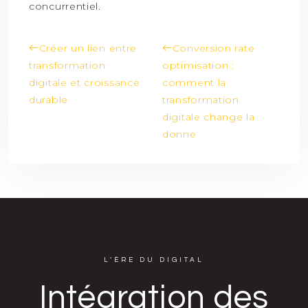
concurrentiel.
Créer un lien entre
Conversion rate
transformation
optimisation :
digitale et croissance
comment la
durable
transformation
digitale change la
donne
L’ÈRE DU DIGITAL
Intégration des