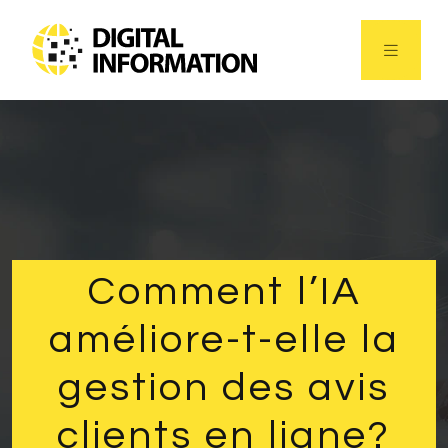
Comment l’IA
améliore-t-elle la
gestion des avis
clients en ligne?