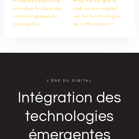
Capacity planning :
Qu’est-ce que le
anticiper les besoins
web et son impact
technologiques de
sur les technologies
l’entreprise
de l’information ?
L’ÈRE DU DIGITAL
Intégration des
technologies
émergentes