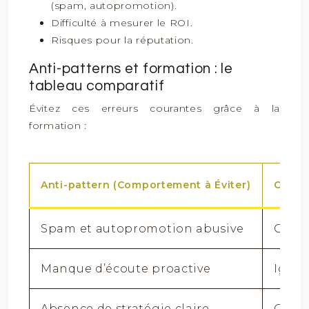
(spam, autopromotion).
Difficulté à mesurer le ROI.
Risques pour la réputation.
Anti-patterns et formation : le
tableau comparatif
Évitez ces erreurs courantes grâce à la
formation :
Anti-pattern (Comportement à Éviter)
Consé
Spam et autopromotion abusive
Crédi
Manque d’écoute proactive
Ignor
Absence de stratégie claire
Gaspi