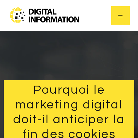
Pourquoi le
marketing digital
doit-il anticiper la
fin des cookies